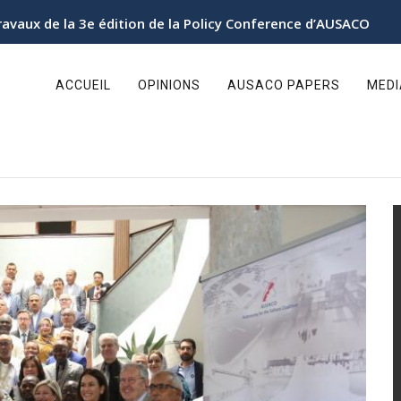
’Autonomie au Sahara organise sa 3ᵉ Conférence politique
ain
avigation
ACCUEIL
OPINIONS
AUSACO PAPERS
MED
ie au Sahara organise sa 3ᵉ