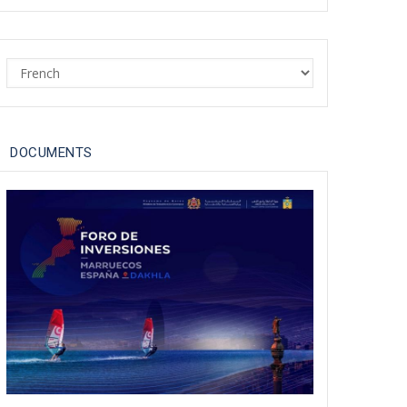
11 oct 2022
Appel de la Plateforme
Select
Internationale de Défense et
your
de Soutien au Sahara
language
marocain au Gouvernement
du Royaume d’Espagne
DOCUMENTS
21 mai 2021
Le "polisario" une menace
imminente aux portes de
l'Europe
01 avr 2021