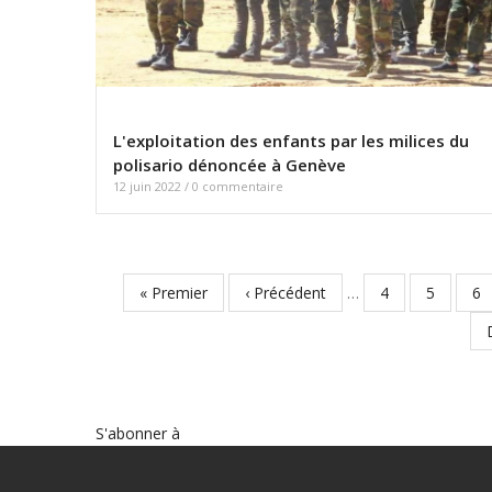
L'exploitation des enfants par les milices du
polisario dénoncée à Genève
12 juin 2022
/
0 commentaire
Première
« Premier
Page
‹ Précédent
…
Page
4
Page
5
Pa
6
Pagination
page
précédente
S'abonner à