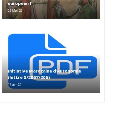
européen !
02 Mar 23
Initiative Marocaine d’Autonomie
(lettre S/2007/206)
17 avr 21