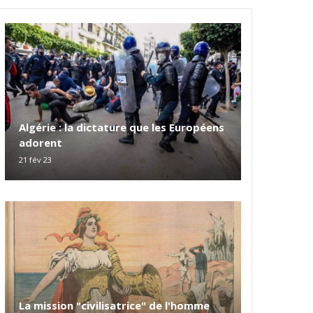
Algérie : la dictature que les Européens
adorent
21 fév 23
La mission "civilisatrice" de l'homme