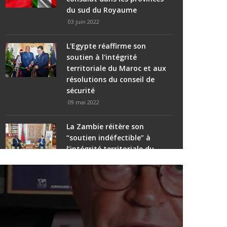
du sud du Royaume
03 juin 2022
L'Égypte réaffirme son
soutien à l'intégrité
territoriale du Maroc et aux
résolutions du conseil de
sécurité
09 mai 2022
La Zambie réitère son
“soutien indéfectible” à
l’intégrité territoriale du
Royaume et à l’initiative
marocaine d’autonomie
comme “seule solution
crédible et réaliste” à la
question du Sahara
BERNARD LUGAN :«LES AUTORITÉS
01 juin 2023
ALGÉRIENNES ONT COMPRIS QUE LEUR