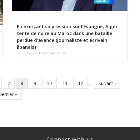
En exerçant sa pression sur l'Espagne, Alger
tente de nuire au Maroc dans une bataille
perdue d'avance (journaliste et écrivain
libanais)
12 juin 2022
/
0 commentaire
ge
Page
7
Page
8
Page
9
Page
10
Page
11
Page
12
…
Page
Suivant ›
courante
suivante
Dernière
Dernier »
page
Connect with us