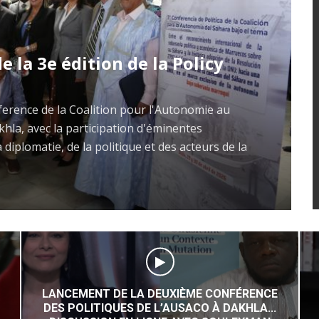
SACO) a le plaisir d’annoncer l’organisation de sa
la le 29 et 30 avril 2026, sous le thème :
e internationale croissante de la
ique du Maroc sur son Sahara et de
ion 2797 du Conseil de sécurité des
définitif de la question du Sahara à
’autonomie sous souveraineté marocaine