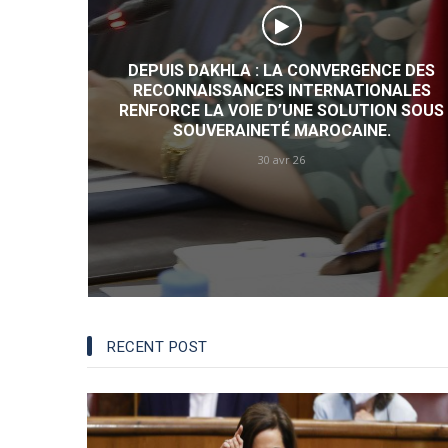
DISCUSSION EN LIGNE AVEC SOULEYMAN
SATIGUI SIDIBÉ.
02 mai 25
E DES
NALES
N SOUS
DES REPRÉSENTANTS DIPLOMATIQUES DES
NATIONS SAHÉLIENNES SALUENT LE
DYNAMISME DE LA CROISSANCE DANS LA
RÉGION DE DAKHLA.
02 mai 25
RECENT POST