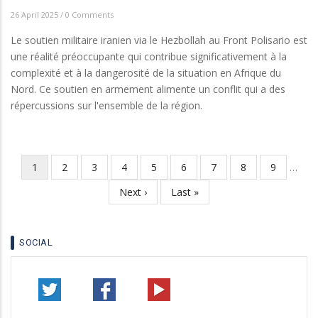
26 April 2025
/
0 Comments
Le soutien militaire iranien via le Hezbollah au Front Polisario est
une réalité préoccupante qui contribue significativement à la
complexité et à la dangerosité de la situation en Afrique du
Nord. Ce soutien en armement alimente un conflit qui a des
répercussions sur l'ensemble de la région.
Page
1
Page
2
Page
3
Page
4
Page
5
Page
6
Page
7
Page
8
Page
9
…
Pagination
courante
Page
Next ›
Dernière
Last »
suivante
page
SOCIAL