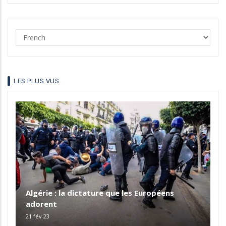
Select
your
language
LES PLUS VUS
Algérie : la dictature que les Européens
adorent
21 fév 23