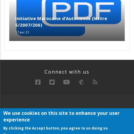
Initiative Marocaine d’Autonomie (lettre
S/2007/206)
17 avr 21
Connect with us
RECHERCHE
MANIFESTE
ARCHIVE
We use cookies on this site to enhance your user
Below
experience
PLAN DU SITE
Footer
Menu
By clicking the Accept button, you agree to us doing so.