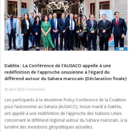
des
participants
au
port
Dakhla
Atlantique
Dakhla : La Conférence de l’AUSACO appelle à une
redéfinition de l’approche onusienne à l’égard du
différend autour du Sahara marocain (Déclaration finale)
30 April 2025
/
Comments
Les participants à la deuxième Policy Conference de la Coalition
pour l’autonomie au Sahara (AUSACO), tenue mardi à Dakhla,
ont appelé à une redéfinition de l’approche des Nations Unies
concernant le différend régional autour du Sahara marocain, à la
lumière des évolutions géopolitiques actuelles.