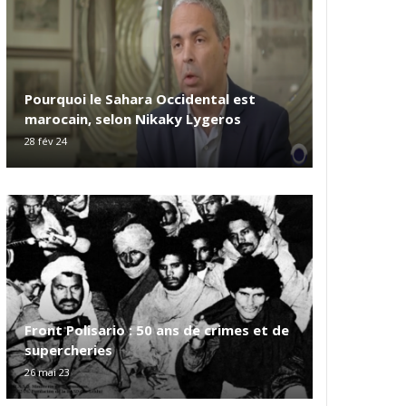
Pourquoi le Sahara Occidental est
marocain, selon Nikaky Lygeros
28 fév 24
Front Polisario : 50 ans de crimes et de
supercheries
26 mai 23