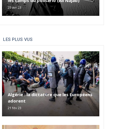
les camps du polisario (Ali Najab)
25 avr 23
LES PLUS VUS
Algérie : la dictature que les Européens
adorent
21 fév 23