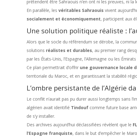
prétendent être Sahraouis n’en ont ni les preuves, ni la l
En parallèle, les
véritables Sahraouis
vivent aujourd’h
socialement et économiquement
, participent aux é
Une solution politique réaliste : l
Alors que le socle du référendum se dérobe, la communa
solutions
réalistes et durables
, au premier rang desq
par les États-Unis, l’Espagne, l’Allemagne ou les Émirats
Ce plan permettrait d’offrir
une gouvernance locale 
territoriale du Maroc, et en garantissant la stabilité régi
L’ombre persistante de l’Algérie dan
Le conflit n’aurait pas pu durer aussi longtemps sans l’i
algérien avait identifié
Tindouf
comme future base arrièr
de s’y installer.
Des archives aujourd’hui déclassifiées révèlent que le
F
l’Espagne franquiste
, dans le but d’empêcher le Maroc