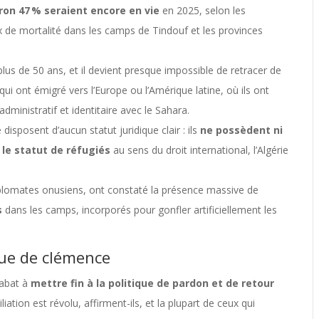
ron 47 % seraient encore en vie
en 2025, selon les
x de mortalité dans les camps de Tindouf et les provinces
lus de 50 ans, et il devient presque impossible de retracer de
i ont émigré vers l’Europe ou l’Amérique latine, où ils ont
administratif et identitaire avec le Sahara.
 disposent d’aucun statut juridique clair : ils
ne possèdent ni
 le statut de réfugiés
au sens du droit international, l’Algérie
plomates onusiens, ont constaté la présence massive de
s
dans les camps, incorporés pour gonfler artificiellement les
que de clémence
Rabat à
mettre fin à la politique de pardon et de retour
iation est révolu, affirment-ils, et la plupart de ceux qui