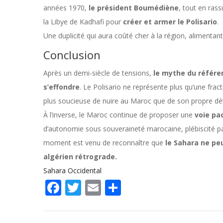
années 1970,
le président Boumédiène
, tout en rass
la Libye de Kadhafi pour
créer et armer le Polisario
.
Une duplicité qui aura coûté cher à la région, alimentant 
Conclusion
Après un demi-siècle de tensions,
le mythe du référe
s’effondre
. Le Polisario ne représente plus qu’une frac
plus soucieuse de nuire au Maroc que de son propre d
À l’inverse, le Maroc continue de proposer une
voie pa
d’autonomie sous souveraineté marocaine, plébiscité p
moment est venu de reconnaître que
le Sahara ne peu
algérien rétrograde.
Sahara Occidental
Facebook
Twitter
Email
Share