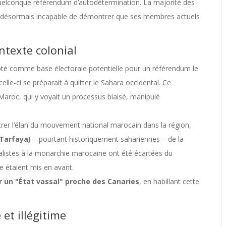
quelconque référendum d’autodétermination. La majorité des
st désormais incapable de démontrer que ses membres actuels
texte colonial
té comme base électorale potentielle pour un référendum le
lle-ci se préparait à quitter le Sahara occidental. Ce
aroc, qui y voyait un processus biaisé, manipulé
rer l’élan du mouvement national marocain dans la région,
(Tarfaya)
– pourtant historiquement sahariennes – de la
alistes à la monarchie marocaine ont été écartées du
e étaient mis en avant.
r un "État vassal" proche des Canaries
, en habillant cette
t illégitime