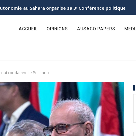
’Autonomie au Sahara organise sa 3ᵉ Conférence politique
ain
avigation
ACCUEIL
OPINIONS
AUSACO PAPERS
MED
 qui condamne le Polisario