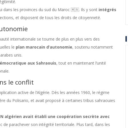
égitimité.
ui dans les provinces du sud du Maroc 🇲🇦. Ils y sont
intégrés
lections, et disposent de tous les droits de citoyenneté.
’autonomie
uté internationale se tourne de plus en plus vers des
uelles le
plan marocain d’autonomie
, soutenu notamment
 arabes unis.
démocratique aux Sahraouis
, tout en maintenant l’unité
onale.
s le conflit
mplication active de l’Algérie. Dès les années 1960, le régime
e du Polisario, et avait proposé à certaines tribus sahraouies
LN algérien avait établi une coopération secrète avec
 de parachever son intégrité territoriale. Plus tard, dans les