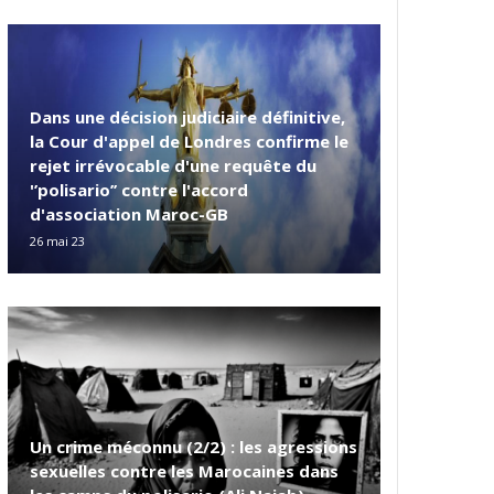
Dans une décision judiciaire définitive,
la Cour d'appel de Londres confirme le
rejet irrévocable d'une requête du
'’polisario’’ contre l'accord
d'association Maroc-GB
26 mai 23
Un crime méconnu (2/2) : les agressions
sexuelles contre les Marocaines dans