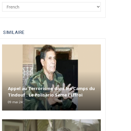
Select
your
language
SIMILAIRE
Appel au Terrorisme dans les Camps du
Tindouf : Le Polisario Sème l'Effroi
09 mai 24