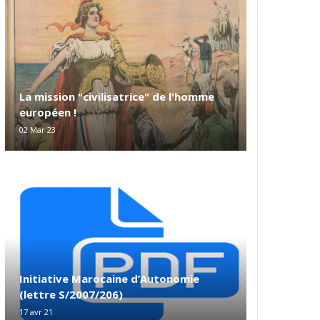
La mission "civilisatrice" de l'homme
européen !
02 Mar 23
Initiative Marocaine d’Autonomie
(lettre S/2007/206)
17 avr 21