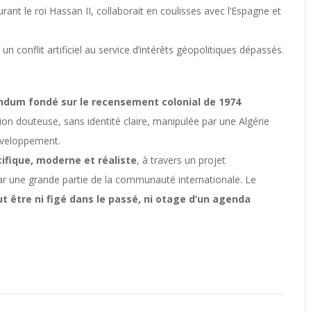
urant le roi Hassan II, collaborait en coulisses avec l’Espagne et
un conflit artificiel au service d’intérêts géopolitiques dépassés.
ndum fondé sur le recensement colonial de 1974
tion douteuse, sans identité claire, manipulée par une Algérie
éveloppement.
cifique, moderne et réaliste
, à travers un projet
ar une grande partie de la communauté internationale. Le
t être ni figé dans le passé, ni otage d’un agenda