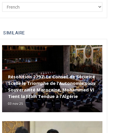
Select
your
language
SIMILAIRE
Résolution 2797: Le Conseil de Sécurité
Scelle le Triomphe de l'Autonomie sous
Souverainté Marocaine, Mohammed VI
Tient la Main Tendue à l'Algérie
03 nov 25