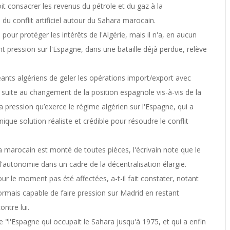
doit consacrer les revenus du pétrole et du gaz à la
 du conflit artificiel autour du Sahara marocain.
e pour protéger les intérêts de l'Algérie, mais il n'a, en aucun
ant pression sur l'Espagne, dans une bataille déjà perdue, relève
geants algériens de geler les opérations import/export avec
 suite au changement de la position espagnole vis-à-vis de la
a pression qu’exerce le régime algérien sur l'Espagne, qui a
ue solution réaliste et crédible pour résoudre le conflit
ra marocain est monté de toutes pièces, l'écrivain note que le
l'autonomie dans un cadre de la décentralisation élargie.
ur le moment pas été affectées, a-t-il fait constater, notant
sormais capable de faire pression sur Madrid en restant
ontre lui.
e "l'Espagne qui occupait le Sahara jusqu'à 1975, et qui a enfin