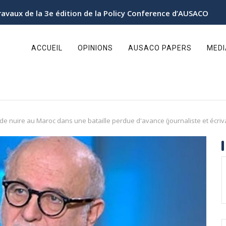
ravaux de la 3e édition de la Policy Conference d’AUSACO
ain
avigation
ACCUEIL
OPINIONS
AUSACO PAPERS
MED
de nuire au Maroc dans une bataille perdue d'avance (journaliste et écriva