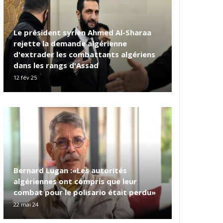
Le président syrien Ahmed Al-Sharaa
rejette la demande algérienne
d'extrader les combattants algériens
dans les rangs d'Assad
12 fév 25
Bernard Lugan :«Les autorités
algériennes ont compris que leur
combat pour le polisario était perdu»
22 mai 24