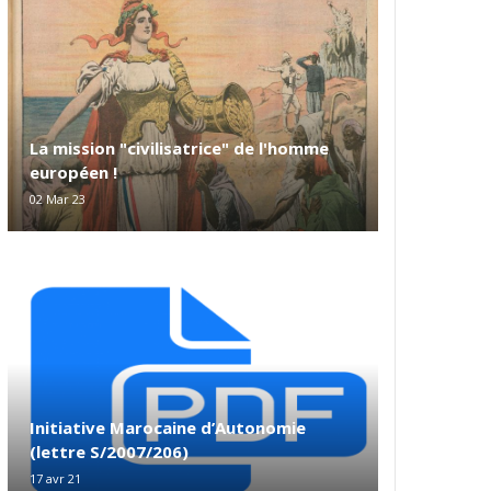
La mission "civilisatrice" de l'homme
européen !
02 Mar 23
Initiative Marocaine d’Autonomie
(lettre S/2007/206)
17 avr 21