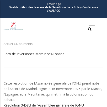
Aller
3 mois ago
Dakhla: début des travaux de la 3e édition de la Policy Conference
au
d’AUSACO
contenu
principal
Main
navigation
Accueil
»
Documents
Fil
d'Ariane
Foro de Inversiones Marruecos-España
Cette résolution de l’Assemblée générale de l’ONU prend note
de l’Accord de Madrid, signé le 16 novembre 1975 par le Maroc,
l’Espagne, et la Mauritanie, qui met fin à la colonisation du
Sahara.
Résolution 3458B de l’Assemblée générale de l’ONU