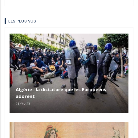
your
language
LES PLUS VUS
Algérie : la dictature que les Européens
adorent
21 fév 23