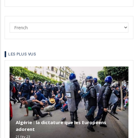
Select
your
language
LES PLUS VUS
Algérie : la dictature que les Européens
adorent
21 fév 23