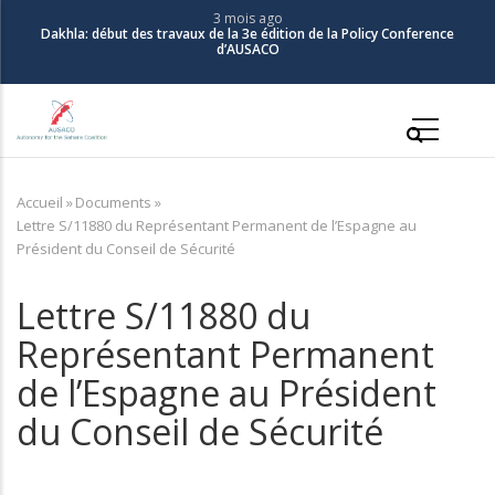
Aller
3 mois ago
Dakhla: début des travaux de la 3e édition de la Policy Conference
au
d’AUSACO
contenu
principal
Main
navigation
Accueil
»
Documents
»
Fil
Lettre S/11880 du Représentant Permanent de l’Espagne au
d'Ariane
Président du Conseil de Sécurité
Lettre S/11880 du
Représentant Permanent
de l’Espagne au Président
du Conseil de Sécurité