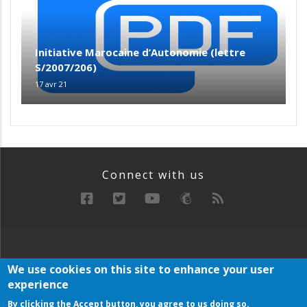
Initiative Marocaine d’Autonomie (lettre
S/2007/206)
17 avr 21
Connect with us
RECHERCHE
MANIFESTE
ARCHIVE
We use cookies on this site to enhance your user
Below
experience
PLAN DU SITE
Footer
By clicking the Accept button, you agree to us doing so.