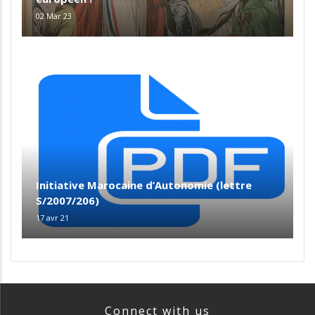
02 Mar 23
Initiative Marocaine d’Autonomie (lettre
S/2007/206)
17 avr 21
Connect with us