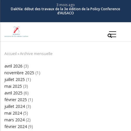
Aller
3 mois ago
Dakhla: début des travaux de la 3e édition de la Policy Conference
au
d’AUSACO
contenu
principal
Main
navigation
Accueil
»
Archive mensuelle
Fil
d'Ariane
avril 2026
(3)
novembre 2025
(1)
juillet 2025
(1)
mai 2025
(3)
avril 2025
(6)
février 2025
(1)
juillet 2024
(3)
mai 2024
(5)
mars 2024
(2)
février 2024
(9)