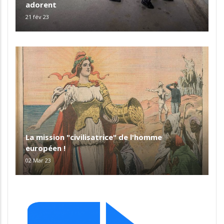
adorent
21 fév 23
La mission "civilisatrice" de l'homme
européen !
02 Mar 23