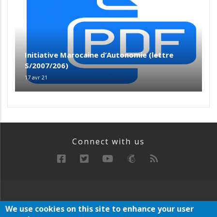
Initiative Marocaine d’Autonomie (lettre
S/2007/206)
17 avr 21
Connect with us
RECHERCHE
MANIFESTE
ARCHIVE
We use cookies on this site to enhance your user
Below