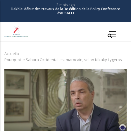
Aller
3 mois ago
Dakhla: début des travaux de la 3e édition de la Policy Conference
au
d’AUSACO
contenu
principal
Main
navigation
Accueil
»
Fil
Pourquoi le Sahara Occidental est marocain, selon Nikaky Lygeros
d'Ariane