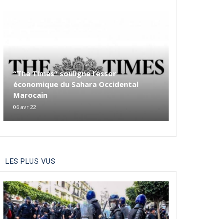
“The Times” souligne l’essor
économique du Sahara Occidental
Marocain
06 avr 22
LES PLUS VUS