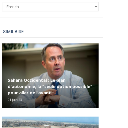
Select
your
language
SIMILAIRE
Sahara Occidental : Le plan
d'autonomie, la "seule option possible"
pour aller de l’avant
01 juin 23