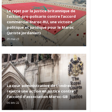
Le rejet par la justice britannique de
l’action pro-polisario contre l’accord
commercial Maroc-RU, une victoire
politique et juridique pour le Maroc
(juriste jordanien)
29 mai 23
La cour administrative de Londres
rejette une action en justice contre
l'accord d'association Maroc-GB
06 déc 22