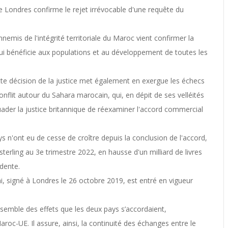
de Londres confirme le rejet irrévocable d'une requête du
emis de l'intégrité territoriale du Maroc vient confirmer la
t qui bénéficie aux populations et au développement de toutes les
tte décision de la justice met également en exergue les échecs
 conflit autour du Sahara marocain, qui, en dépit de ses velléités
uader la justice britannique de réexaminer l'accord commercial
s n'ont eu de cesse de croître depuis la conclusion de l'accord,
 sterling au 3e trimestre 2022, en hausse d'un milliard de livres
dente.
, signé à Londres le 26 octobre 2019, est entré en vigueur
’ensemble des effets que les deux pays s’accordaient,
roc-UE. Il assure, ainsi, la continuité des échanges entre le