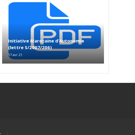
Initiative Marocaine d’Autonomie
(lettre S/2007/206)
17 avr 21