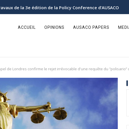
ravaux de la 3e édition de la Policy Conference d’AUSACO
ain
avigation
ACCUEIL
OPINIONS
AUSACO PAPERS
MED
ppel de Londres confirme le rejet irrévocable d'une requête du '’polisario’