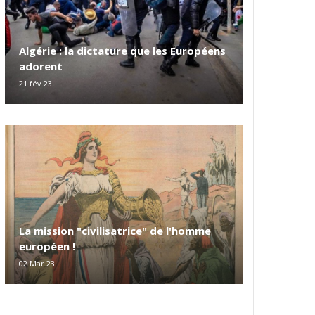
Algérie : la dictature que les Européens
adorent
21 fév 23
La mission "civilisatrice" de l'homme
européen !
02 Mar 23