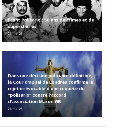
Front Polisario : 50 ans de crimes et de
supercheries
26 mai 23
Dans une décision judiciaire définitive,
la Cour d'appel de Londres confirme le
rejet irrévocable d'une requête du
'’polisario’’ contre l'accord
d'association Maroc-GB
26 mai 23