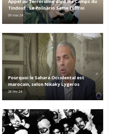
Appel au Terrorisme dans les Camps du
Tindouf : Le Polisario Sème l'Effroi
09 mai 24
Pourquoi le Sahara Occidental est
marocain, selon Nikaky Lygeros
28 fév 24