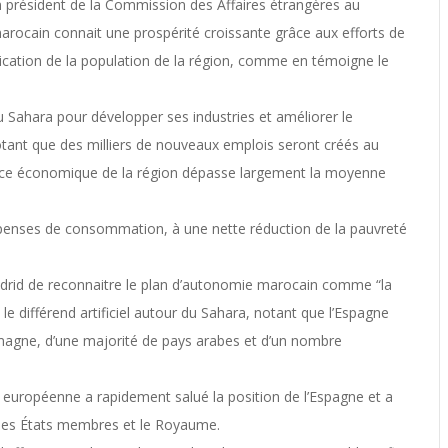
n président de la Commission des Affaires étrangères au
marocain connait une prospérité croissante grâce aux efforts de
ication de la population de la région, comme en témoigne le
u Sahara pour développer ses industries et améliorer le
ant que des milliers de nouveaux emplois seront créés au
ance économique de la région dépasse largement la moyenne
enses de consommation, à une nette réduction de la pauvreté
e Madrid de reconnaitre le plan d’autonomie marocain comme “la
 le différend artificiel autour du Sahara, notant que l’Espagne
llemagne, d’une majorité de pays arabes et d’un nombre
européenne a rapidement salué la position de l’Espagne et a
 ses États membres et le Royaume.