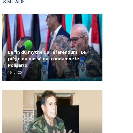
SIMILAIRE
La fin du mythe du référendum : Le
piège du passé qui condamne le
Polisario
16 Juil 25