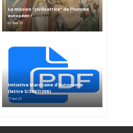
La mission "civilisatrice" de l'homme
européen !
02 Mar 23
Initiative Marocaine d’Autonomie
(lettre S/2007/206)
17 avr 21