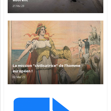
21 fév 23
La mission "civilisatrice" de l'homme
européen !
02 Mar 23