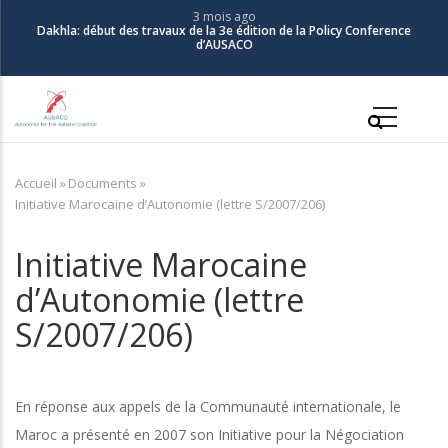
Aller
3 mois ago
Dakhla: début des travaux de la 3e édition de la Policy Conference
au
d’AUSACO
contenu
principal
Main
navigation
Accueil
»
Documents
»
Fil
Initiative Marocaine d’Autonomie (lettre S/2007/206)
d'Ariane
Initiative Marocaine
d’Autonomie (lettre
S/2007/206)
En réponse aux appels de la Communauté internationale, le
Maroc a présenté en 2007 son Initiative pour la Négociation