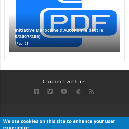
Initiative Marocaine d’Autonomie (lettre
S/2007/206)
17 avr 21
Connect with us
RECHERCHE
MANIFESTE
ARCHIVE
We use cookies on this site to enhance your user
Below
experience
PLAN DU SITE