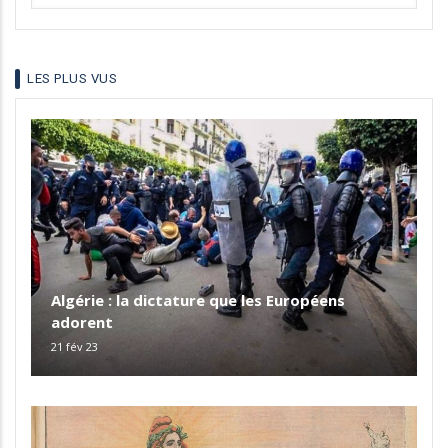
your
language
LES PLUS VUS
Algérie : la dictature que les Européens
adorent
21 fév 23