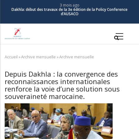
Aller
3 mois ago
Dakhla: début des travaux de la 3e édition de la Policy Conference
au
d’AUSACO
contenu
principal
Main
navigation
Accueil
»
Archive mensuelle
»
Archive mensuelle
Fil
d'Ariane
Depuis Dakhla : la convergence des
reconnaissances internationales
renforce la voie d’une solution sous
souveraineté marocaine.