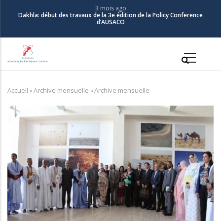
Aller
3 mois ago
Dakhla: début des travaux de la 3e édition de la Policy Conference
au
d’AUSACO
contenu
principal
Main
navigation
Accueil
»
Archive mensuelle
»
Archive mensuelle
Fil
d'Ariane