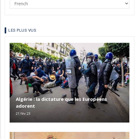
Select
your
language
LES PLUS VUS
Algérie : la dictature que les Européens
adorent
21 fév 23