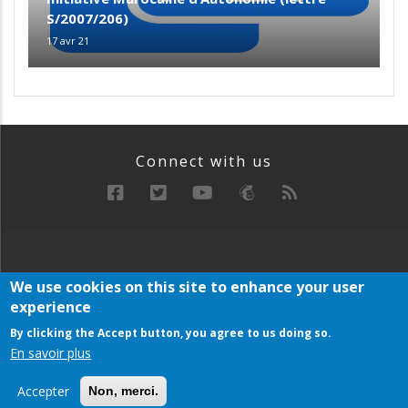
S/2007/206)
17 avr 21
Connect with us
RECHERCHE
MANIFESTE
ARCHIVE
We use cookies on this site to enhance your user
Below
experience
PLAN DU SITE
Footer
Menu
By clicking the Accept button, you agree to us doing so.
En savoir plus
Copyright © 2021 AUSACO. All rights reserved
Accepter
Non, merci.