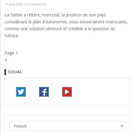
11 mai 2022
/
0 Comments
La Serbie a réitéré, mercredi, la position de son pays
considérant le plan d'autonomie, sous souveraineté marocaine,
comme une solution sérieuse et crédible à la question du
Sahara.
Page 1
Pagination
Page
››
suivante
SOCIAL
Select
your