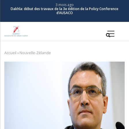
Aller
3 mois ago
Dakhla: début des travaux de la 3e édition de la Policy Conference
au
d’AUSACO
contenu
principal
Main
navigation
Accueil
»
Nouvelle-Zélande
Fil
d'Ariane