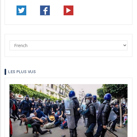
Select
your
language
LES PLUS VUS