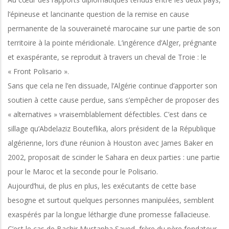
l’épineuse et lancinante question de la remise en cause
permanente de la souveraineté marocaine sur une partie de son
territoire à la pointe méridionale. L’ingérence d’Alger, prégnante
et exaspérante, se reproduit à travers un cheval de Troie : le
« Front Polisario ».
Sans que cela ne l’en dissuade, l’Algérie continue d’apporter son
soutien à cette cause perdue, sans s’empêcher de proposer des
« alternatives » vraisemblablement défectibles. C’est dans ce
sillage qu’Abdelaziz Bouteflika, alors président de la République
algérienne, lors d’une réunion à Houston avec James Baker en
2002, proposait de scinder le Sahara en deux parties : une partie
pour le Maroc et la seconde pour le Polisario.
Aujourd’hui, de plus en plus, les exécutants de cette base
besogne et surtout quelques personnes manipulées, semblent
exaspérés par la longue léthargie d’une promesse fallacieuse.
C’est le cas de Bachir Mustapha Sayed, frère du père fondateur