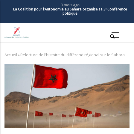
Aller
3 mois ago
La Coalition pour l’Autonomie au Sahara organise sa 3ᵉ Conférence
au
politique
contenu
principal
Main
navigation
Accueil
»
Relecture de l'histoire du différend régional sur le Sahara
Fil
d'Ariane