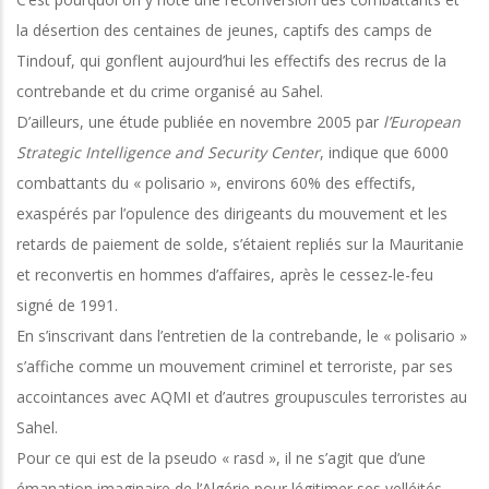
la désertion des centaines de jeunes, captifs des camps de
Tindouf, qui gonflent aujourd’hui les effectifs des recrus de la
contrebande et du crime organisé au Sahel.
D’ailleurs, une étude publiée en novembre 2005 par
l’
European
Strategic Intelligence and Security Center
, indique que 6000
combattants du « polisario », environs 60% des effectifs,
exaspérés par l’opulence des dirigeants du mouvement et les
retards de paiement de solde, s’étaient repliés sur la Mauritanie
et reconvertis en hommes d’affaires, après le cessez-le-feu
signé de 1991.
En s’inscrivant dans l’entretien de la contrebande, le « polisario »
s’affiche comme un mouvement criminel et terroriste, par ses
accointances avec AQMI et d’autres groupuscules terroristes au
Sahel.
Pour ce qui est de la pseudo « rasd », il ne s’agit que d’une
émanation imaginaire de l’Algérie pour légitimer ses velléités