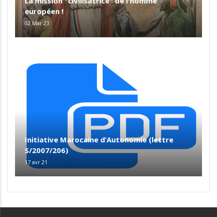
La mission "civilisatrice" de l'homme
européen !
02 Mar 23
Initiative Marocaine d’Autonomie (lettre
S/2007/206)
17 avr 21