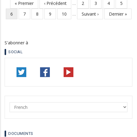
Première
« Premier
Page
‹ Précédent
…
Page
2
Page
3
Page
4
Page
5
Pagination
page
précédente
Page
6
Page
7
Page
8
Page
9
Page
10
…
Page
Suivant ›
Dernière
Dernier »
courante
suivante
page
S'abonner à
SOCIAL
Select
your
language
DOCUMENTS