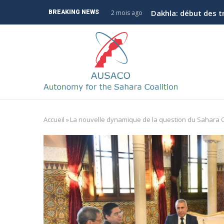
Aller
La Coalition po
BREAKING NEWS
3 mois ago
au
contenu
M
principal
n
Accueil
»
La nouvelle dynamique de la question du Sahara 
Fil
d'Ariane