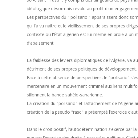
idéologique désormais révolu au profit d'un engagement f
Les perspectives du " polisario " apparaissent donc somb
qui l'a vu naître et le vieillissement de ses propres dir
contexte où l'État algérien est lui-même en proie à u
d'apaisement.
La faiblesse des leviers diplomatiques de l'Algérie, va au
détriment de ses propres politiques de développement.
Face à cette absence de perspectives, le "polisario" s'
mercenaire en un mouvement criminel aux liens multifo
sillonnent la bande sahélo-saharienne.
La création du "polisario" et l’attachement de l’Algérie a
création de la pseudo "rasd" a préempté l’exercice d’au
Dans le droit positif, l’autodétermination s’exerce par l
que par l’exercice des droits à caractère politique. C’es