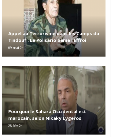
Appel au Terrorisme dans les Camps du
Tindouf : Le Polisario Sème l'Effroi
09 mai 24
Pourquoi le Sahara Occidental est
marocain, selon Nikaky Lygeros
28 fév 24