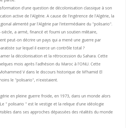
sformation d'une question de décolonisation classique à son
ation active de l'Algérie. A cause de l'ingérence de l'Algérie, la
onal alimenté par l'Algérie par l'intermédiaire du "polisario".
ècle, a armé, financé et fourni un soutien militaire,
mment peut-on décrire un pays qui a mené une guerre par
ratiste sur lequel il exerce un contrôle total ?
amer la décolonisation et la rétrocession du Sahara. Cette
elques mois après l'adhésion du Maroc à l'ONU. Cette
i Mohammed V dans le discours historique de M'hamid El
ins le "polisario", n'existaient.
'Algérie en pleine guerre froide, en 1973, dans un monde alors
e " polisario " est le vestige et la relique d'une idéologie
 visibles dans ses approches dépassées des réalités du monde