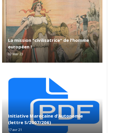
La mission "civilisatrice" de l'homme
européen !
02 Mar 23
Initiative Marocaine d’Autonomie
(lettre S/2007/206)
17 avr 21