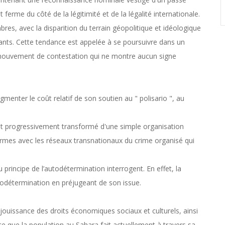
erme du côté de la légitimité et de la légalité internationale.
res, avec la disparition du terrain géopolitique et idéologique
igeants. Cette tendance est appelée à se poursuivre dans un
n mouvement de contestation qui ne montre aucun signe
gmenter le coût relatif de son soutien au " polisario ", au
est progressivement transformé d'une simple organisation
rmes avec les réseaux transnationaux du crime organisé qui
u principe de l’autodétermination interrogent. En effet, la
todétermination en préjugeant de son issue.
a jouissance des droits économiques sociaux et culturels, ainsi
t ce que la population au Sahara fait actuellement à travers sa