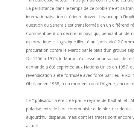
La persistance dans le temps de ce problème et sa tran
internationalisation ultérieure doivent beaucoup à l'implic
question du Sahara s'est transformée en un différend régi
Comment peut-on décrire un pays qui, pendant un demi-si
diplomatique et logistique illimité au "polisario" ? Co
procuration contre le Maroc par le biais d'un groupe sépa
De 1956 à 1975, le Maroc n'a cessé pour sa part de récl
demande a été exprimée aux Nations Unies en 1957, qu
revendication a été formulée avec force par Feu le Ro
Ghizlane en 1958, à un moment où ni l'Algérie, encore mo
Le " polisario" a été créé par le régime de Kadhafi et l
polarisé entre le bloc communiste et le bloc occidental. L
aujourd'hui disparue, mais dont les traces sont encore
actuel.