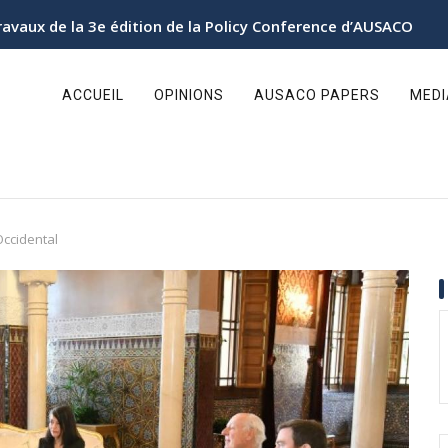
ur l’Autonomie au Sahara organise sa 3ᵉ Conférence politique
ain
avigation
ACCUEIL
OPINIONS
AUSACO PAPERS
MED
Occidental