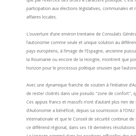
participation aux élections législatives, communales et
affaires locales.
L’ouverture d’une environ trentaine de Consulats Génér
l’autonomie comme seule et unique solution au différend 
pays européens, à l’image de l’Espagne, ancienne puiss
la Roumanie ou encore de la Hongrie, montrent que pour
horizon pour le processus politique onusien que l’auton
Avec une dynamique franche de soutien à l’Initiative d
de rester cloitrés dans une pseudo "zone de confort", qui
Ces appuis francs et massifs n’ont d’autant plus rien de
d’Autonomie a bénéficié, depuis sa soumission à l’ONU
internationale et que le Conseil de sécurité continue de
ce différend régional, dans ses 18 dernières résolutions
Le langage exprimé dans les positions officielles des pa