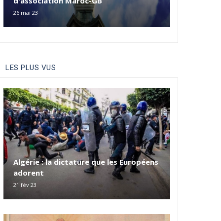
d'association Maroc-GB
26 mai 23
LES PLUS VUS
Algérie : la dictature que les Européens
adorent
21 fév 23