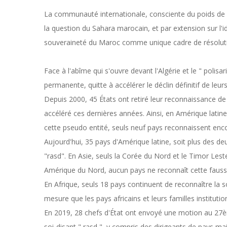
La communauté internationale, consciente du poids de la
la question du Sahara marocain, et par extension sur l'id
souveraineté du Maroc comme unique cadre de résoluti
Face à l'abîme qui s'ouvre devant l'Algérie et le " polisa
permanente, quitte à accélérer le déclin définitif de leur
Depuis 2000, 45 États ont retiré leur reconnaissance de
accéléré ces dernières années. Ainsi, en Amérique latine
cette pseudo entité, seuls neuf pays reconnaissent enco
Aujourd'hui, 35 pays d'Amérique latine, soit plus des de
"rasd". En Asie, seuls la Corée du Nord et le Timor Les
Amérique du Nord, aucun pays ne reconnaît cette fausse
En Afrique, seuls 18 pays continuent de reconnaître la 
mesure que les pays africains et leurs familles institutio
En 2019, 28 chefs d'État ont envoyé une motion au 27è
soi-disant " rasd ", y compris des dirigeants de pays 