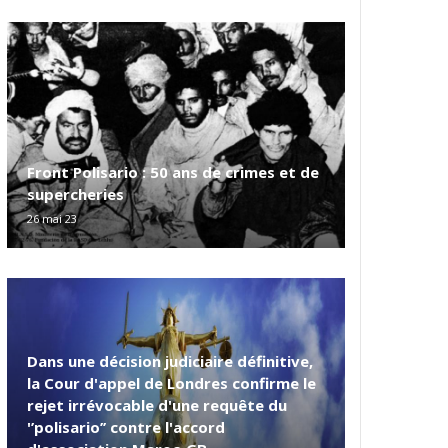
Front Polisario : 50 ans de crimes et de
supercheries
26 mai 23
Dans une décision judiciaire définitive,
la Cour d'appel de Londres confirme le
rejet irrévocable d'une requête du
'’polisario’’ contre l'accord