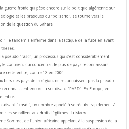
 guerre froide qui pèse encore sur la politique algérienne sur
éologie et les pratiques du "polisario", se tourne vers la
on de la question du Sahara.
rio ", le tandem s'enferme dans la tactique de la fuite en avant
s thèses.
 la pseudo "rasd", un processus qui s'est considérablement
, le continent qui concentrait le plus de pays reconnaissant
re cette entité, contre 18 en 2000.
ux tiers des pays de la région, ne reconnaissent pas la pseudo
te reconnaissent encore la soi-disant "RASD". En Europe, en
 entité.
soi-disant " rasd ", un nombre appelé à se réduire rapidement à
nnelles se rallient aux droits légitimes du Maroc.
me Sommet de l'Union africaine appelant à la suspension de la
maintenant une reconnaissance nominale vestige d'un passé