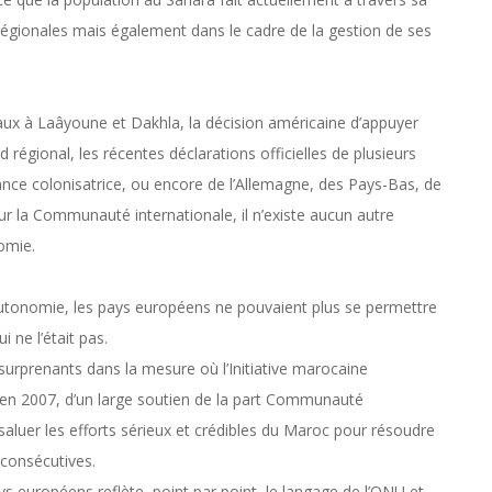
 régionales mais également dans le cadre de la gestion de ses
aux à Laâyoune et Dakhla, la décision américaine d’appuyer
régional, les récentes déclarations officielles de plusieurs
ance colonisatrice, ou encore de l’Allemagne, des Pays-Bas, de
 la Communauté internationale, il n’existe aucun autre
omie.
’Autonomie, les pays européens ne pouvaient plus se permettre
 ne l’était pas.
 surprenants dans la mesure où l’Initiative marocaine
 en 2007, d’un large soutien de la part Communauté
 saluer les efforts sérieux et crédibles du Maroc pour résoudre
 consécutives.
ys européens reflète, point par point, le langage de l’ONU et