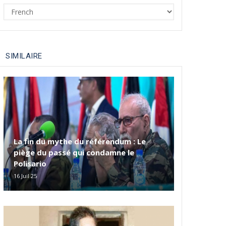
Select
your
language
SIMILAIRE
La fin du mythe du référendum : Le
piège du passé qui condamne le
Polisario
16 Juil 25