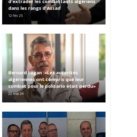
d'extrader les combattants algériens
dans les rangs d'Assad
12 fév 25
Bernard Lugan :«Les autorités
algériennes ont compris que leur
combat pour le polisario était perdu»
22 mai 24