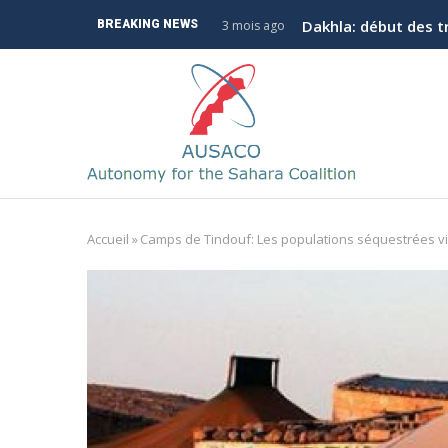
Aller
Dakhla: début des t
BREAKING NEWS
3 mois ago
au
contenu
M
principal
n
Accueil
»
Camps de Tindouf: Les populations séquestrées viv
Fil
d'Ariane