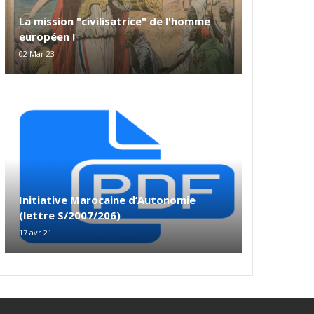
La mission "civilisatrice" de l'homme
européen !
02 Mar 23
Initiative Marocaine d’Autonomie
(lettre S/2007/206)
17 avr 21