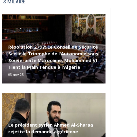
SIMILAIRE
Résolution 2797: Le Conseil de Sécurité
Scelle le Triomphe de l'Autonomie sous
Souverainté Marocaine, Mohammed VI
Tient la Main Tendue à l'Algérie
03 nov 25
Le président syrien Ahmed Al-Sharaa
rejette la demande algérienne