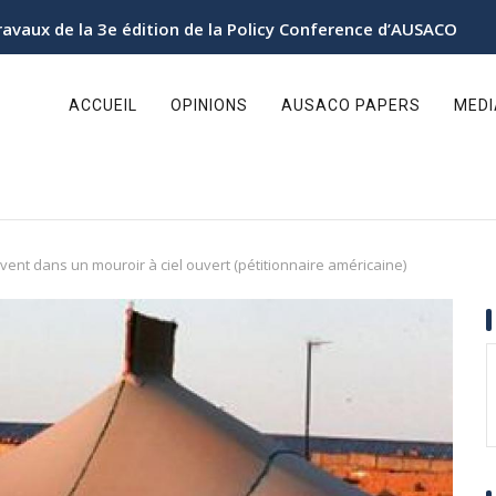
ravaux de la 3e édition de la Policy Conference d’AUSACO
ain
avigation
ACCUEIL
OPINIONS
AUSACO PAPERS
MED
ent dans un mouroir à ciel ouvert (pétitionnaire américaine)