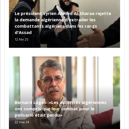
Le président syrien Ahmed Al-Sharaa rejette
la demande algérienne d'extrader les
combattants algériens dans les rangs
d'Assad
12 fév 25
Bernard Lugan :«Les autorités algériennes
ont compris que leur combat pour le
polisario était perdu»
22 mai 24