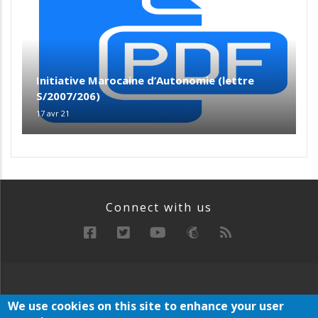
Initiative Marocaine d’Autonomie (lettre
S/2007/206)
17 avr 21
Connect with us
RECHERCHE
MANIFESTE
ARCHIVE
We use cookies on this site to enhance your user
Below