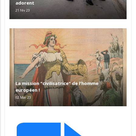
adorent
21 fév 23
La mission "civilisatrice" de l'homme
européen !
02 Mar 23