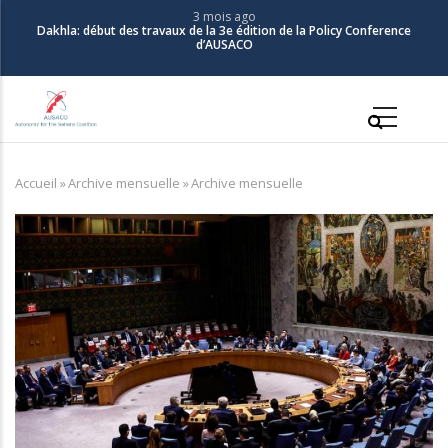
Aller
3 mois ago
Dakhla: début des travaux de la 3e édition de la Policy Conference
au
d’AUSACO
contenu
principal
Main
navigation
Accueil
»
Archive mensuelle
»
Archive mensuelle
Fil
d'Ariane