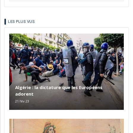
your
language
LES PLUS VUS
Algérie : la dictature que les Européens
adorent
21 fév 23