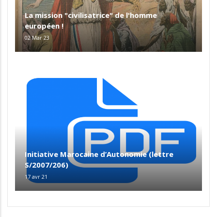
La mission "civilisatrice" de l'homme
européen !
02 Mar 23
Initiative Marocaine d’Autonomie (lettre
S/2007/206)
17 avr 21