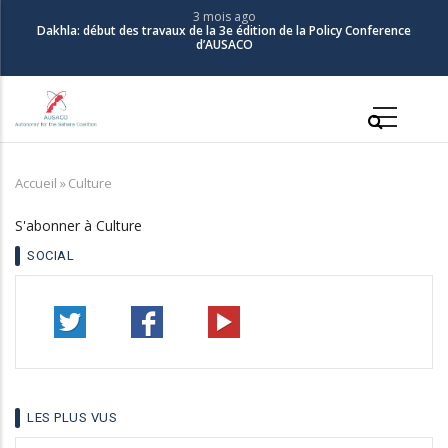
Aller
3 mois ago
Dakhla: début des travaux de la 3e édition de la Policy Conference
au
d’AUSACO
contenu
principal
Main
navigation
Accueil
»
Culture
Fil
d'Ariane
S'abonner à Culture
SOCIAL
LES PLUS VUS