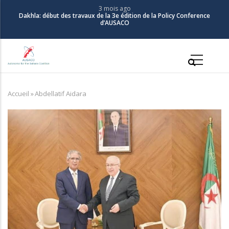
Aller
3 mois ago
Dakhla: début des travaux de la 3e édition de la Policy Conference
au
d’AUSACO
contenu
principal
Main
navigation
Accueil
»
Abdellatif Aidara
Fil
d'Ariane