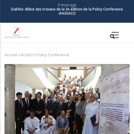
Aller
3 mois ago
Dakhla: début des travaux de la 3e édition de la Policy Conference
au
d’AUSACO
contenu
principal
Main
navigation
Accueil
»
AUSACO Policy Conference
Fil
d'Ariane