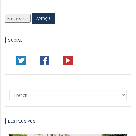
SOCIAL
Select
your
language
LES PLUS VUS