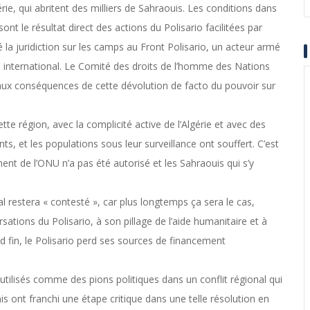
rie, qui abritent des milliers de Sahraouis. Les conditions dans
t le résultat direct des actions du Polisario facilitées par
éré la juridiction sur les camps au Front Polisario, un acteur armé
re international. Le Comité des droits de l’homme des Nations
 aux conséquences de cette dévolution de facto du pouvoir sur
ette région, avec la complicité active de l’Algérie et avec des
s, et les populations sous leur surveillance ont souffert. C’est
t de l’ONU n’a pas été autorisé et les Sahraouis qui s’y
al restera « contesté », car plus longtemps ça sera le cas,
ations du Polisario, à son pillage de l’aide humanitaire et à
end fin, le Polisario perd ses sources de financement
ilisés comme des pions politiques dans un conflit régional qui
is ont franchi une étape critique dans une telle résolution en