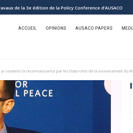
ravaux de la 3e édition de la Policy Conference d’AUSACO
ain
avigation
ACCUEIL
OPINIONS
AUSACO PAPERS
MED
i je soutiens la reconnaissance par les Etats-Unis de la souveraineté du M