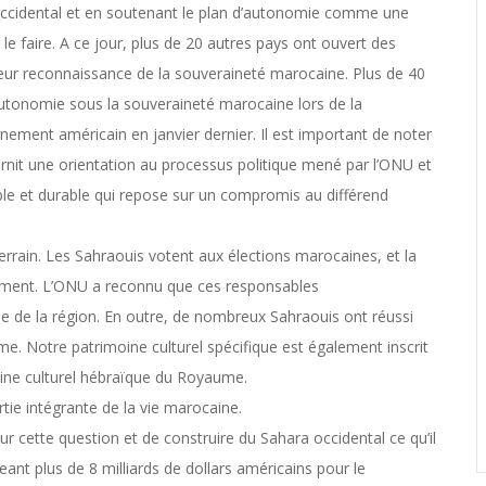
occidental et en soutenant le plan d’autonomie comme une
le faire. A ce jour, plus de 20 autres pays ont ouvert des
leur reconnaissance de la souveraineté marocaine. Plus de 40
’autonomie sous la souveraineté marocaine lors de la
nement américain en janvier dernier. Il est important de noter
rnit une orientation au processus politique mené par l’ONU et
cable et durable qui repose sur un compromis au différend
terrain. Les Sahraouis votent aux élections marocaines, et la
lement. L’ONU a reconnu que ces responsables
 de la région. En outre, de nombreux Sahraouis ont réussi
me. Notre patrimoine culturel spécifique est également inscrit
ine culturel hébraïque du Royaume.
tie intégrante de la vie marocaine.
cette question et de construire du Sahara occidental ce qu’il
eant plus de 8 milliards de dollars américains pour le