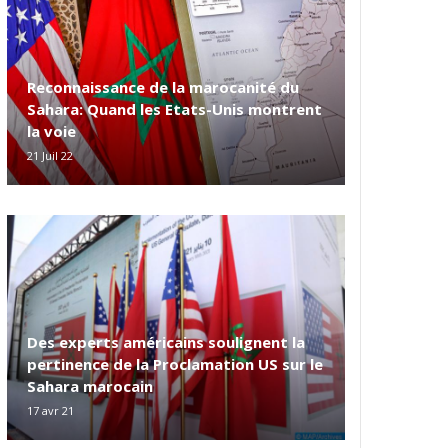
Reconnaissance de la marocanité du
Sahara: Quand les Etats-Unis montrent
la voie
21 Juil 22
Des experts américains soulignent la
pertinence de la Proclamation US sur le
Sahara marocain
17 avr 21