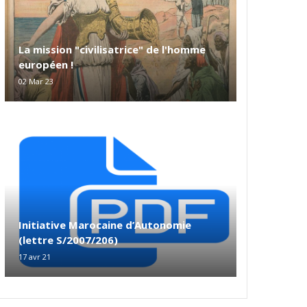
La mission "civilisatrice" de l'homme
européen !
02 Mar 23
Initiative Marocaine d’Autonomie
(lettre S/2007/206)
17 avr 21