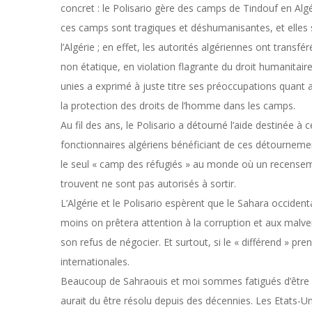
concret : le Polisario gère des camps de Tindouf en Algé
ces camps sont tragiques et déshumanisantes, et elles son
l’Algérie ; en effet, les autorités algériennes ont transf
non étatique, en violation flagrante du droit humanitai
unies a exprimé à juste titre ses préoccupations quant
la protection des droits de l’homme dans les camps.
Au fil des ans, le Polisario a détourné l’aide destinée à c
fonctionnaires algériens bénéficiant de ces détournement
le seul « camp des réfugiés » au monde où un recensemen
trouvent ne sont pas autorisés à sortir.
L’Algérie et le Polisario espèrent que le Sahara occident
moins on prêtera attention à la corruption et aux malvers
son refus de négocier. Et surtout, si le « différend » pr
internationales.
Beaucoup de Sahraouis et moi sommes fatigués d’être ut
aurait du être résolu depuis des décennies. Les Etats-Un