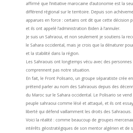
affirmé que l’initiative marocaine d’autonomie est la seu
différend régional sur le territoire. Depuis son achèvem
apparues en force : certains ont dit que cette décision p
et ils ont appelé l’administration Biden à l’annuler.
Je suis un Sahraoui, et non seulement je soutiens la re
le Sahara occidental, mais je crois que la dénaturer po
et la stabilité dans la région.
Les Sahraouis ont longtemps vécu avec des personnes pa
comprennent pas notre situation.
En fait, le Front Polisario, un groupe séparatiste crée en
prétend parler au nom des Sahraouis depuis des décenni
du Maroc sur le Sahara occidental. Le Polisario se vend b
peuple sahraoui comme lésé et attaqué, et ils ont essayé
liberté qui défend vaillamment les droits des Sahraouis.
Voici la réalité : comme beaucoup de groupes mercenaires
intérêts géostratégiques de son mentor algérien et de s