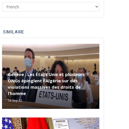
Select
your
language
SIMILAIRE
Genève : Les États Unis et plusieurs
ONGs épinglent l'Algérie sur des
violations massives des droits de
l’homme
16 Sep 22