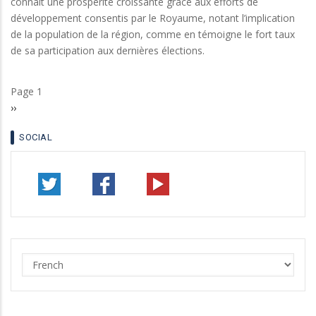
connait une prospérité croissante grâce aux efforts de
développement consentis par le Royaume, notant l’implication
de la population de la région, comme en témoigne le fort taux
de sa participation aux dernières élections.
Page 1
Pagination
Page
››
suivante
SOCIAL
Select
your
language