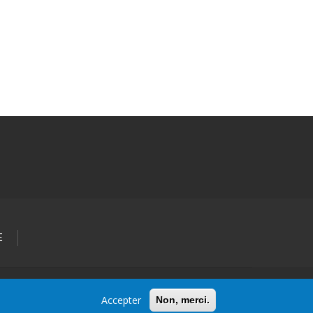
E
Accepter
Non, merci.