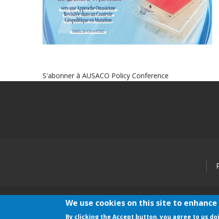
S'abonner à AUSACO Policy Conference
Below
Footer
Menu
We use cookies on this site to enhance
By clicking the Accept button, you agree to us do