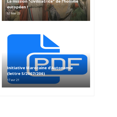
La mission "civilisatrice" de l'homme
européen !
02 Mar 23
Initiative Marocaine d’Autonomie
(lettre S/2007/206)
17 avr 21