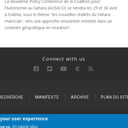
La deuxième Policy Conference de la Coalition pour
l'Autonomie au Sahara (AUSACO) se tiendra les 29 et 30 avril
à Dakhla, sous le thème "les nouvelles réalités du Sahara
marocain : vers une approche onusienne revisitée dans un
contexte géopolitique en mutation".
Connect with us
RECHERCHE
MANIFESTE
ARCHIVE
PLAN DU SIT
 your user experience
Copyright © 2021 AUSACO. All rights reserved
En savoir plus
ing so.