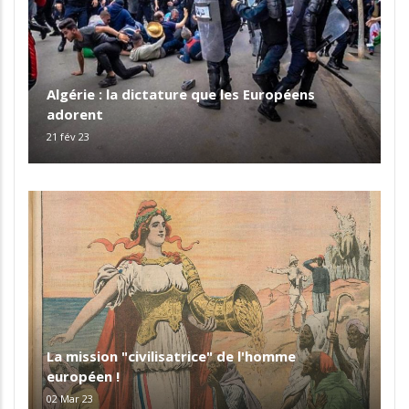
Algérie : la dictature que les Européens
adorent
21 fév 23
La mission "civilisatrice" de l'homme
européen !
02 Mar 23