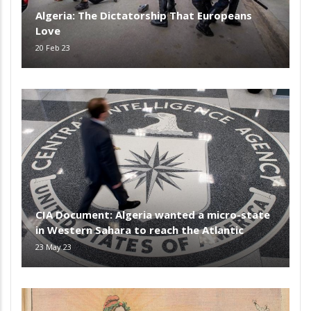
Algeria: The Dictatorship That Europeans
Love
20 Feb 23
CIA Document: Algeria wanted a micro-state
in Western Sahara to reach the Atlantic
23 May 23