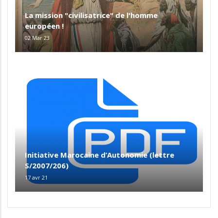
La mission "civilisatrice" de l'homme
européen !
02 Mar 23
Initiative Marocaine d’Autonomie (lettre
S/2007/206)
17 avr 21