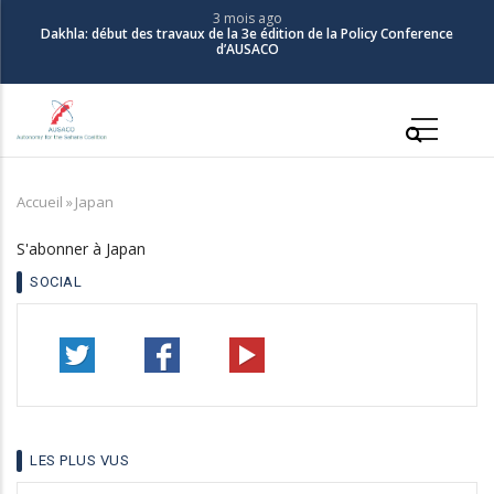
Aller
3 mois ago
Dakhla: début des travaux de la 3e édition de la Policy Conference
au
d’AUSACO
contenu
principal
Main
navigation
Accueil
»
Japan
Fil
d'Ariane
S'abonner à Japan
SOCIAL
LES PLUS VUS