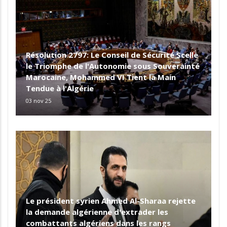
Résolution 2797: Le Conseil de Sécurité Scelle
le Triomphe de l'Autonomie sous Souverainté
Marocaine, Mohammed VI Tient la Main
Tendue à l'Algérie
03 nov 25
Le président syrien Ahmed Al-Sharaa rejette
la demande algérienne d'extrader les
combattants algériens dans les rangs