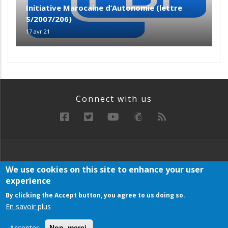
Initiative Marocaine d’Autonomie (lettre
S/2007/206)
17 avr 21
Connect with us
RECHERCHE
MANIFESTE
ARCHIVE
We use cookies on this site to enhance your user
Below
PLAN DU SITE
experience
Footer
Menu
By clicking the Accept button, you agree to us doing so.
En savoir plus
Copyright © 2021 AUSACO. All rights reserved
Accepter
Non, merci.