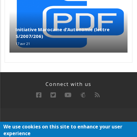
Initiative Marocaine d’Autonomie (lettre
S/2007/206)
17 avr 21
Connect with us
RECHERCHE
MANIFESTE
ARCHIVE
We use cookies on this site to enhance your user
Below
PLAN DU SITE
experience
Footer