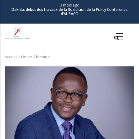
Aller
3 mois ago
Dakhla: début des travaux de la 3e édition de la Policy Conference
au
d’AUSACO
contenu
principal
Main
navigation
Accueil
»
Union Africaine
Fil
d'Ariane