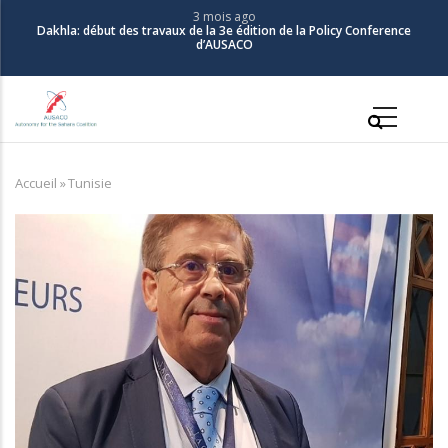
Aller
3 mois ago
Dakhla: début des travaux de la 3e édition de la Policy Conference
au
d’AUSACO
contenu
principal
Main
navigation
Accueil
»
Tunisie
Fil
d'Ariane