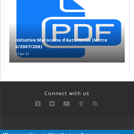
Initiative Marocaine d’Autonomie (lettre
S/2007/206)
17 avr 21
Connect with us
RECHERCHE
MANIFESTE
ARCHIVE