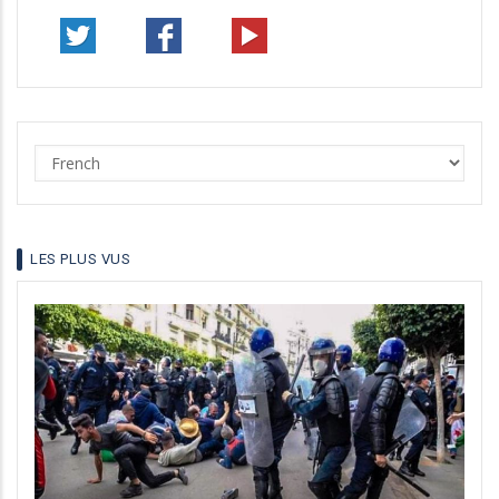
Select
your
language
LES PLUS VUS