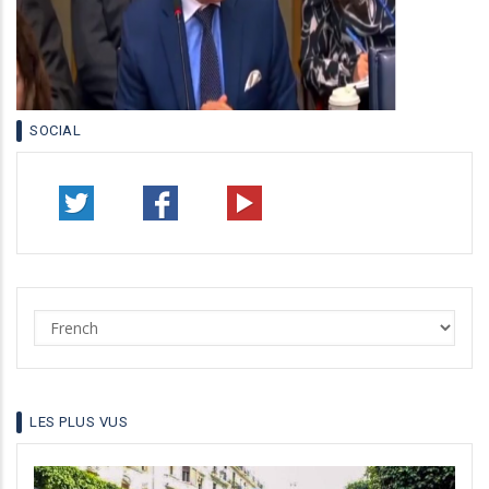
SOCIAL
Select
your
language
LES PLUS VUS