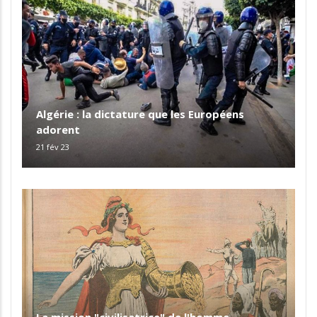
Algérie : la dictature que les Européens
adorent
21 fév 23
La mission "civilisatrice" de l'homme