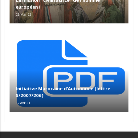
européen !
02 Mar 23
Initiative Marocaine d’Autonomie (lettre
S/2007/206)
17 avr 21