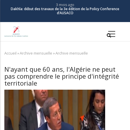
Aller
3 mois ago
Dakhla: début des travaux de la 3e édition de la Policy Conference
au
d’AUSACO
contenu
principal
Main
navigation
Accueil
»
Archive mensuelle
»
Archive mensuelle
Fil
d'Ariane
N'ayant que 60 ans, l'Algérie ne peut
pas comprendre le principe d'intégrité
territoriale