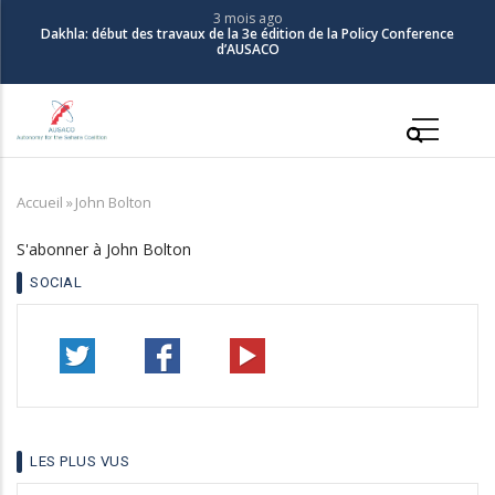
Aller
3 mois ago
Dakhla: début des travaux de la 3e édition de la Policy Conference
au
d’AUSACO
contenu
principal
Main
navigation
Accueil
»
John Bolton
Fil
d'Ariane
S'abonner à John Bolton
SOCIAL
LES PLUS VUS