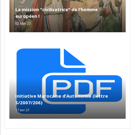
La mission "civilisatrice" de l'homme
européen !
02 Mar 23
Initiative Marocaine d’Autonomie (lettre
S/2007/206)
17 avr 21