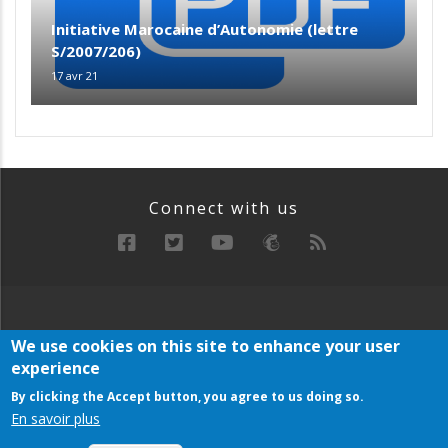
Initiative Marocaine d’Autonomie (lettre
S/2007/206)
17 avr 21
Connect with us
RECHERCHE
MANIFESTE
ARCHIVE
We use cookies on this site to enhance your user
Below
experience
PLAN DU SITE
Footer
Menu
By clicking the Accept button, you agree to us doing so.
En savoir plus