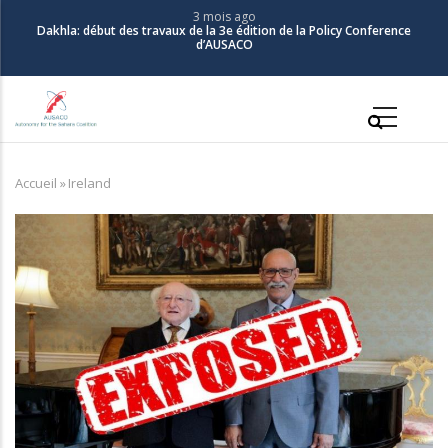
Aller
3 mois ago
Dakhla: début des travaux de la 3e édition de la Policy Conference
au
d’AUSACO
contenu
principal
Main
navigation
Accueil
»
Ireland
Fil
d'Ariane