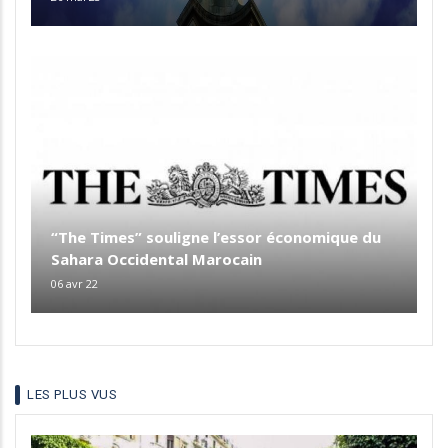
“The Times” souligne l’essor économique du
Sahara Occidental Marocain
06 avr 22
LES PLUS VUS