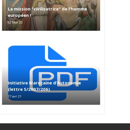
La mission "civilisatrice" de l'homme
européen !
02 Mar 23
Initiative Marocaine d’Autonomie
(lettre S/2007/206)
17 avr 21