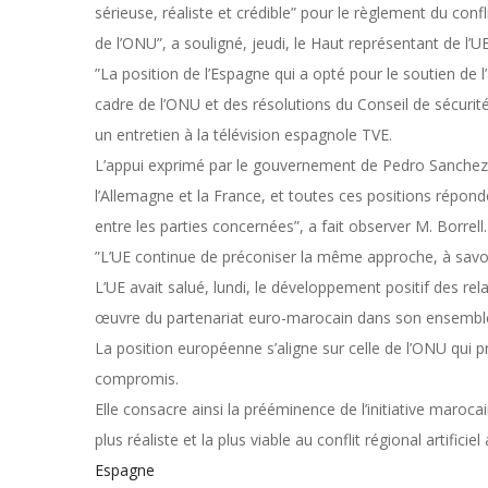
sérieuse, réaliste et crédible” pour le règlement du confl
de l’ONU”, a souligné, jeudi, le Haut représentant de l’UE
”La position de l’Espagne qui a opté pour le soutien de 
cadre de l’ONU et des résolutions du Conseil de sécurit
un entretien à la télévision espagnole TVE.
L’appui exprimé par le gouvernement de Pedro Sanchez à l
l’Allemagne et la France, et toutes ces positions répon
entre les parties concernées”, a fait observer M. Borrell.
”L’UE continue de préconiser la même approche, à savoir 
L’UE avait salué, lundi, le développement positif des re
œuvre du partenariat euro-marocain dans son ensembl
La position européenne s’aligne sur celle de l’ONU qui pri
compromis.
Elle consacre ainsi la prééminence de l’initiative maroc
plus réaliste et la plus viable au conflit régional artific
Espagne