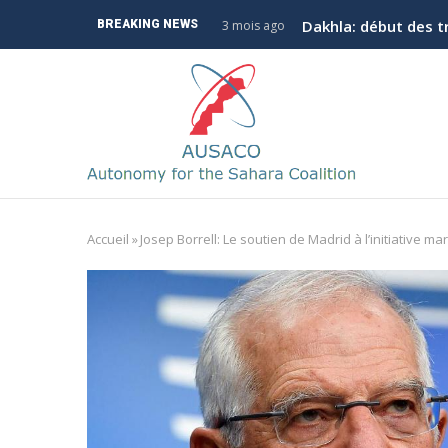
Aller
Dakhla: début des t
BREAKING NEWS
3 mois ago
au
contenu
M
principal
n
Accueil
»
Josep Borrell: Le soutien de Madrid à l’initiative m
Fil
d'Ariane