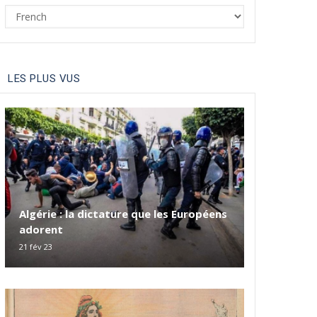
Select
your
language
LES PLUS VUS
Algérie : la dictature que les Européens
adorent
21 fév 23