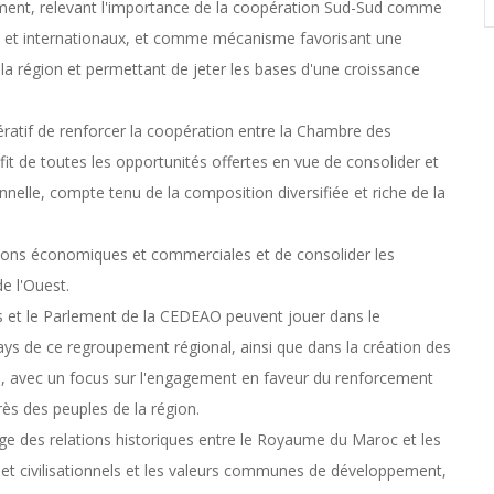
pement, relevant l'importance de la coopération Sud-Sud comme
aux et internationaux, et comme mécanisme favorisant une
la région et permettant de jeter les bases d'une croissance
pératif de renforcer la coopération entre la Chambre des
fit de toutes les opportunités offertes en vue de consolider et
nnelle, compte tenu de la composition diversifiée et riche de la
tions économiques et commerciales et de consolider les
e l'Ouest.
ers et le Parlement de la CEDEAO peuvent jouer dans le
ays de ce regroupement régional, ainsi que dans la création des
e, avec un focus sur l'engagement en faveur du renforcement
rès des peuples de la région.
lage des relations historiques entre le Royaume du Maroc et les
ls et civilisationnels et les valeurs communes de développement,