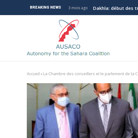
Aller
Dakhla: début des t
BREAKING NEWS
3 mois ago
au
contenu
M
principal
n
Accueil
»
La Chambre des conseillers et le parlement de la 
Fil
d'Ariane