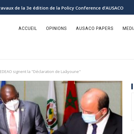
ravaux de la 3e édition de la Policy Conference d’AUSACO
ain
avigation
ACCUEIL
OPINIONS
AUSACO PAPERS
MED
CEDEAO signent la "Déclaration de Laâyoune"