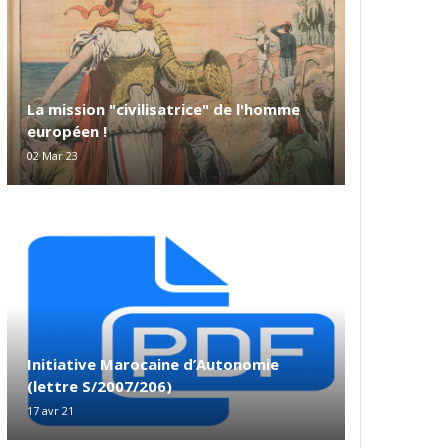
La mission "civilisatrice" de l'homme
européen !
02 Mar 23
Initiative Marocaine d’Autonomie
(lettre S/2007/206)
17 avr 21