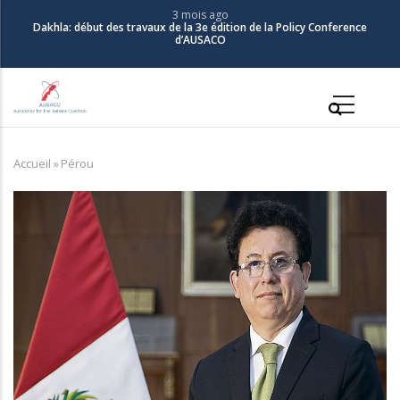
Aller
3 mois ago
Dakhla: début des travaux de la 3e édition de la Policy Conference
au
d’AUSACO
contenu
principal
Main
navigation
Accueil
»
Pérou
Fil
d'Ariane