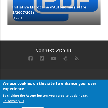
Initiative Marocaine d’Autonomie (lettre
S/2007/206)
17 avr 21
Connect with us
RECHERCHE
MANIFESTE
ARCHIVE
We use cookies on this site to enhance your user
Below
experience
PLAN DU SITE
Footer
Menu
By clicking the Accept button, you agree to us doing so.
En savoir plus