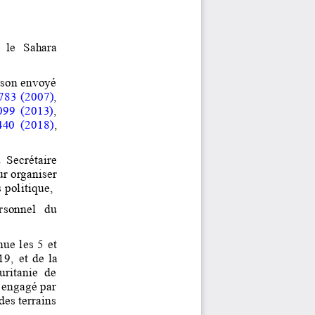
  le  Sahara 
 son envoyé 
783 
(2007)
, 
099 (2013)
, 
440 (2018)
, 
 Secrétaire 
ur organiser 
 politique,
rsonnel  du 
ue les 5 et 
19, 
et de la 
ritanie  de 
 engagé par 
es terrains 