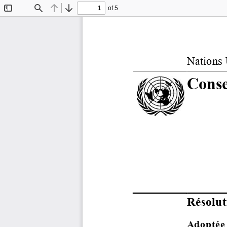
of 5
Toggle
Find
Previous
Next
Sidebar
Nations 
Conse
Résolut
Adoptée 