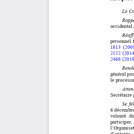
Le Co
Rapp
occidental,
Réaff
personnel 
1813 (200
2152
(2014
2468
(2019
Rend
général pou
le processu
Attend
Secrétaire 
Se  fé
6
décembre
volonté  du
participer,
l’Organisat
d’entente,