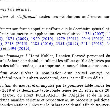
nseil de sécurité
,
elant
et 
réaffirmant
toutes  ses  résolutions  antérieures  sur
irmant
son fe
rme appui aux efforts que le Secrétaire général et
font pour mettre 
en
application ses résolutions 
1754 (2007)
, 
1
8)
, 
1871 (2009)
, 
1920 (2010)
, 
1979 (2011)
, 
2044 (2012)
, 
2
)
, 
2218 (2015)
, 
2285 (2016)
, 
2351 (2017)
, 
2414 (2018)
, 
2
)
et 
2494 (2019)
,
ant  hommage 
à 
Horst  Köhler,
l’ancien Envoyé personnel du 
r le Sahara 
occidental
,
et saluant les efforts qu’il a déployés po
s des tables rondes, qui a imprimé un nouvel élan au processus
ant   avec   intérêt
la  nomination  d’
un  nouvel  envoyé  pe
général pour le Sahara occidental, dans les meilleurs délais,
licitant
du nouvel élan impulsé par la première table ronde ten
 2018 et la deuxième table ronde tenue les 21 et 22 mars 20
  Maroc,  du  Front  POLISARIO,  de  l’Algérie  et  de  la  Mau
 d’une manière sérieuse et respectueuse, au processus politique
ion des Nations Unies sur le Sahara occidental afin de trouver d